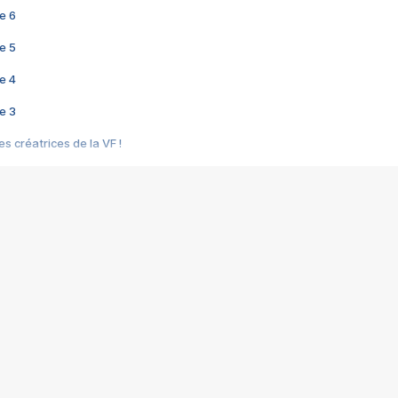
e 6
e 5
e 4
e 3
s créatrices de la VF !
e 2
e 1
e Mektoub My Love arrive enfin ! Rencontre avec Shaïn Boumedine et Sal
i : après Toni en famille
elle réalise le bouleversant Dites lui que je l'aime
ais ! Rencontre autour de Vie privée de Rebecca Zlotowski
 de Marguerite, Grave... Rencontre avec Ella Rumpf