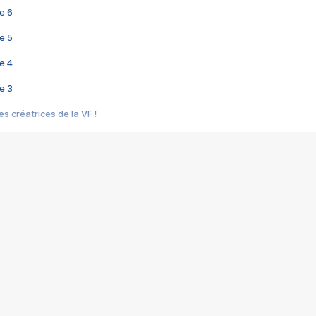
e 6
e 5
e 4
e 3
s créatrices de la VF !
e 2
e 1
e Mektoub My Love arrive enfin ! Rencontre avec Shaïn Boumedine et Sal
i : après Toni en famille
elle réalise le bouleversant Dites lui que je l'aime
ais ! Rencontre autour de Vie privée de Rebecca Zlotowski
 de Marguerite, Grave... Rencontre avec Ella Rumpf