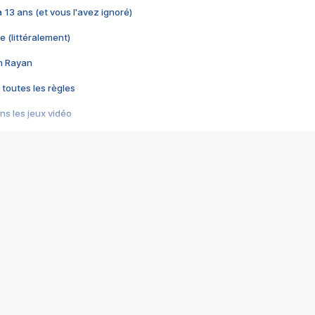
 a 13 ans (et vous l'avez ignoré)
e (littéralement)
im Rayan
 toutes les règles
s les jeux vidéo
us choquant de Rockstar ? - Le scandale BULLY
e plus moche de Steam
du RÊVE tourne au CAUCHEMAR
pendant 8 heures
it… à tort
umiliés par un jeu vidéo
ire - Final Fantasy 8