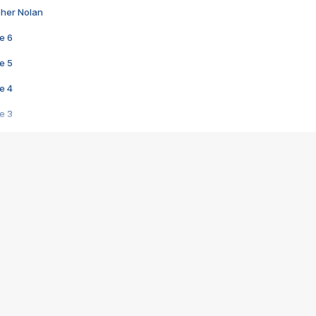
pher Nolan
e 6
e 5
e 4
e 3
s créatrices de la VF !
e 2
e 1
e Mektoub My Love arrive enfin ! Rencontre avec Shaïn Boumedine et Sal
i : après Toni en famille
elle réalise le bouleversant Dites lui que je l'aime
ais ! Rencontre autour de Vie privée de Rebecca Zlotowski