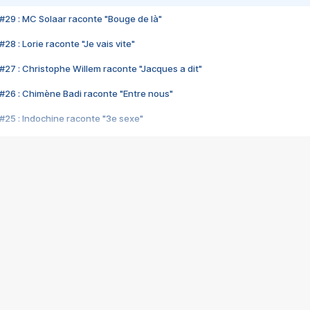
#29 : MC Solaar raconte "Bouge de là"
28 : Lorie raconte "Je vais vite"
#27 : Christophe Willem raconte "Jacques a dit"
#26 : Chimène Badi raconte "Entre nous"
#25 : Indochine raconte "3e sexe"
#24 : Zaho raconte "C'est chelou"
#23 : Patrick Bruel raconte "Au café des délices"
#22 : Kyo raconte "Le chemin"
#21 : Nolwenn Leroy raconte "Cassé"
#20 : Patrick Hernandez raconte "Born to be alive"
#19 : Lorie raconte "Près de moi"
#18 : Michael Jones raconte "A nos actes manqués" (avec Jean-Jacque