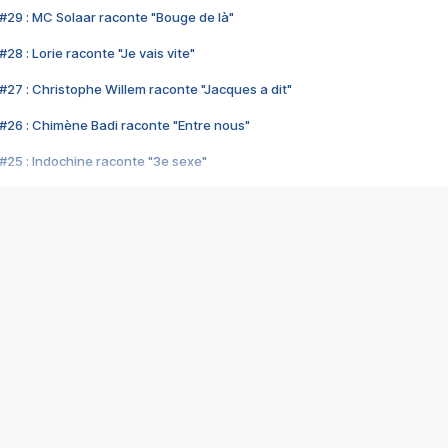
#29 : MC Solaar raconte "Bouge de là"
28 : Lorie raconte "Je vais vite"
#27 : Christophe Willem raconte "Jacques a dit"
#26 : Chimène Badi raconte "Entre nous"
#25 : Indochine raconte "3e sexe"
#24 : Zaho raconte "C'est chelou"
#23 : Patrick Bruel raconte "Au café des délices"
#22 : Kyo raconte "Le chemin"
#21 : Nolwenn Leroy raconte "Cassé"
#20 : Patrick Hernandez raconte "Born to be alive"
#19 : Lorie raconte "Près de moi"
#18 : Michael Jones raconte "A nos actes manqués" (avec Jean-Jacque