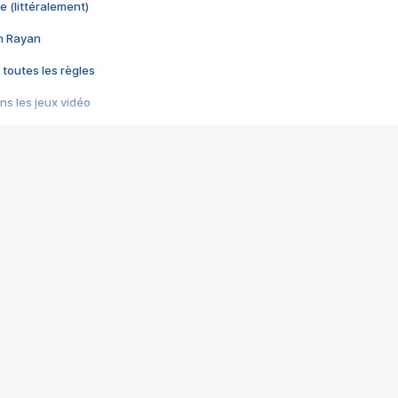
e (littéralement)
im Rayan
 toutes les règles
s les jeux vidéo
us choquant de Rockstar ? - Le scandale BULLY
e plus moche de Steam
du RÊVE tourne au CAUCHEMAR
pendant 8 heures
it… à tort
umiliés par un jeu vidéo
ire - Final Fantasy 8
ti un empire - Age of Empires
story DOFUS