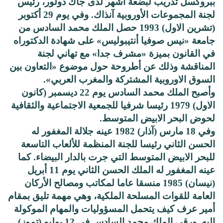
ببروكسل تدريب لبضعة أشهر لدى جاك دولور، رئيس
لجنة المجموعات الأوروبية آنذاك. وفي يوم 29 أكتوبر
(تشرين الاول) 1993 حصل الملك محمد السادس من
جامعة «نيس صوفيا أنتيبوليس» على شهادة الدكتوراه
في القانون بميزة «مشرف جدا» مع تهاني لجنة
المناقشة وذلك عن أطروحة حول موضوع «التعاون بين
السوق الاوروبية المشتركة والمغرب العربي».
وأصبح الملك محمد السادس يوم 22 ديسمبر (كانون
الاول) 1979 رئيسا شرفيا للجمعية الاجتماعية والثقافية
لحوض البحر الابيض المتوسط.
وفي 18 مارس (آذار) 1982 عينه جلالة المغفور له
الحسن الثاني رئيسا للجنة المنظمة للألعاب التاسعة
للبحر الابيض المتوسط التي جرت بالدار البيضاء. كما
عينه المغفور له الملك الحسن الثاني يوم 11 أبريل
(نيسان) 1985 منسقا عاما لمكاتب ومصالح الأركان
العامة للقوات المسلحة الملكية، وهي مهمة تليق بمقام
أمير عرف كيف يتحمل المسؤوليات والمهام الموكولة
إليه. ورقي الملك محمد السادس في 12 يوليو (تموز)