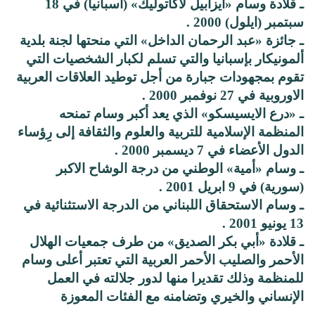
ـ قلادة وسام «ايزابيل لاكاتوليك» (اسبانيا) في 18
سبتمبر (ايلول) 2000 .
ـ جائزة «عبد الرحمان الداخل» التي منحتها لجنة بلدية
ألمونيكار بإسبانيا والتي تسلم لكبار الشخصيات التي
تقوم بمجهودات جبارة من أجل توطيد العلاقات العربية
الاوروبية في 27 نوفمبر 2000 .
ـ «درع الايسيسكو» الذي يعد أكبر وسام تمنحه
المنظمة الإسلامية للتربية والعلوم والثقافة إلى رِؤساء
الدول الأعضاء في 7 ديسمبر 2000 .
ـ وسام «أمية» الوطني من درجة الوشاح الاكبر
(سورية) في 9 ابريل 2001 .
ـ وسام الاستحقاق اللبناني من الدرجة الاستثنائية في
13 يونيو 2001 .
ـ قلادة «أبي بكر الصديق» من طرف جمعيات الهلال
الأحمر والصليب الأحمر العربية التي تعتبر أعلى وسام
للمنظمة وذلك تقديرا منها لدور جلالته في العمل
الإنساني والخيري وتضامنه مع الفئات المعوزة