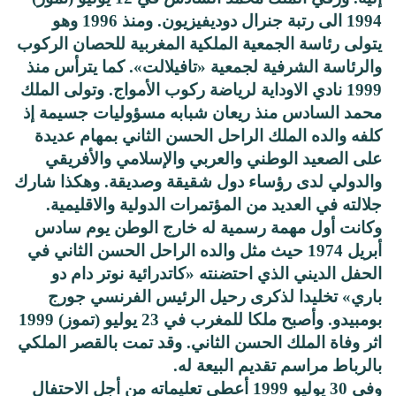
1994 الى رتبة جنرال دوديفيزيون. ومنذ 1996 وهو
يتولى رئاسة الجمعية الملكية المغربية للحصان الركوب
والرئاسة الشرفية لجمعية «تافيلالت». كما يترأس منذ
1999 نادي الاوداية لرياضة ركوب الأمواج. وتولى الملك
محمد السادس منذ ريعان شبابه مسؤوليات جسيمة إذ
كلفه والده الملك الراحل الحسن الثاني بمهام عديدة
على الصعيد الوطني والعربي والإسلامي والأفريقي
والدولي لدى رؤساء دول شقيقة وصديقة. وهكذا شارك
جلالته في العديد من المؤتمرات الدولية والاقليمية.
وكانت أول مهمة رسمية له خارج الوطن يوم سادس
أبريل 1974 حيث مثل والده الراحل الحسن الثاني في
الحفل الديني الذي احتضنته «كاتدرائية نوتر دام دو
باري» تخليدا لذكرى رحيل الرئيس الفرنسي جورج
بومبيدو. وأصبح ملكا للمغرب في 23 يوليو (تموز) 1999
اثر وفاة الملك الحسن الثاني. وقد تمت بالقصر الملكي
بالرباط مراسم تقديم البيعة له.
وفي 30 يوليو 1999 أعطى تعليماته من أجل الاحتفال