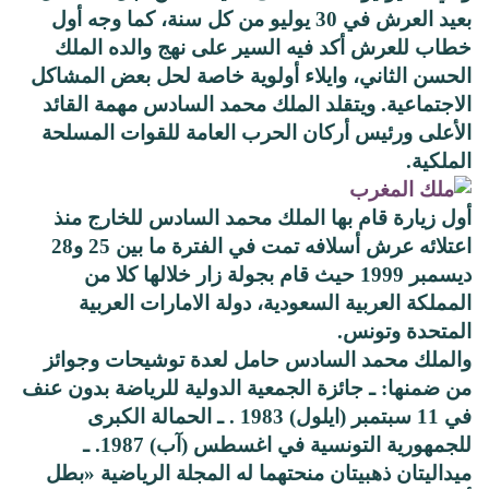
بعيد العرش في 30 يوليو من كل سنة، كما وجه أول
خطاب للعرش أكد فيه السير على نهج والده الملك
الحسن الثاني، وايلاء أولوية خاصة لحل بعض المشاكل
الاجتماعية. ويتقلد الملك محمد السادس مهمة القائد
الأعلى ورئيس أركان الحرب العامة للقوات المسلحة
الملكية.
أول زيارة قام بها الملك محمد السادس للخارج منذ
اعتلائه عرش أسلافه تمت في الفترة ما بين 25 و28
ديسمبر 1999 حيث قام بجولة زار خلالها كلا من
المملكة العربية السعودية، دولة الامارات العربية
المتحدة وتونس.
والملك محمد السادس حامل لعدة توشيحات وجوائز
من ضمنها: ـ جائزة الجمعية الدولية للرياضة بدون عنف
في 11 سبتمبر (ايلول) 1983 . ـ الحمالة الكبرى
للجمهورية التونسية في اغسطس (آب) 1987. ـ
ميداليتان ذهبيتان منحتهما له المجلة الرياضية «بطل